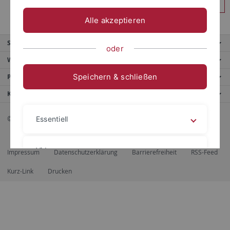
Anmelden
Alle akzeptieren
Service
oder
Weitere Angebote
Speichern & schließen
Portale
Kontaktinfo
© 2026 Eberhard Karls Universität Tübingen, Tübingen
Essentiell
Videos
Impressum
Datenschutzerklärung
Barrierefreiheit
RSS-Feed
Kurz-Link
Drucken
Impressum
Datenschutzerklärung