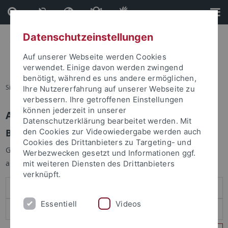
Direkt
Direkt
zum
zur
Inhalt
Fußleiste
Datenschutzeinstellungen
Auf unserer Webseite werden Cookies
verwendet. Einige davon werden zwingend
benötigt, während es uns andere ermöglichen,
Sie sind hier:
Startseite
Ihre Nutzererfahrung auf unserer Webseite zu
verbessern. Ihre getroffenen Einstellungen
können jederzeit in unserer
Anmelden
Datenschutzerklärung bearbeitet werden. Mit
Benutzeranmeldung
den Cookies zur Videowiedergabe werden auch
Cookies des Drittanbieters zu Targeting- und
Geben Sie Ihren Benutzernamen und Ihr Passwort an um sich
Werbezwecken gesetzt und Informationen ggf.
anzumelden:
mit weiteren Diensten des Drittanbieters
verknüpft.
Essentiell
Videos