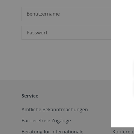
Service
Weitere 
Amtliche Bekanntmachungen
Betriebs
Barrierefreie Zugänge
CD-Vorla
Beratung für internationale
Konferen