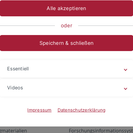
Alle akzeptieren
oder
Speichern & schließen
Essentiell
Videos
Angebote
Portale
zustand Netzwerk
ALMA
Impressum
Datenschutzerklärung
gen
Exchange Mail (OWA)
zmaterialien
Forschungsinformationssyst