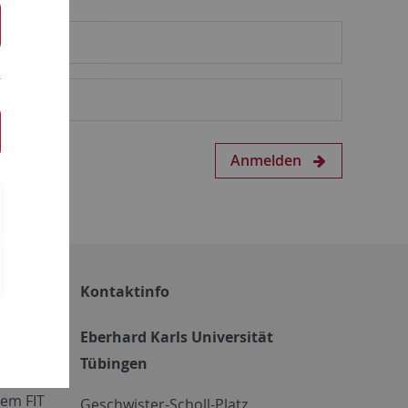
Anmelden
Kontaktinfo
Eberhard Karls Universität
Tübingen
em FIT
Geschwister-Scholl-Platz