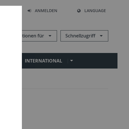
HEN
ANMELDEN
LANGUAGE
Informationen für
Schnellzugriff
N
INTERNATIONAL