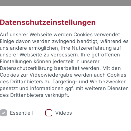
RACHE
UNI A-Z
KONTAKT
SUC
Datenschutzeinstellungen
Auf unserer Webseite werden Cookies verwendet.
Einige davon werden zwingend benötigt, während es
uns andere ermöglichen, Ihre Nutzererfahrung auf
unserer Webseite zu verbessern. Ihre getroffenen
TUDIUM
Einstellungen können jederzeit in unserer
FORSCHUNG
EINRICHTUNGE
Datenschutzerklärung bearbeitet werden. Mit den
Cookies zur Videowiedergabe werden auch Cookies
des Drittanbieters zu Targeting- und Werbezwecken
gesetzt und Informationen ggf. mit weiteren Diensten
des Drittanbieters verknüpft.
Essentiell
Videos
t an um sich anzumelden: