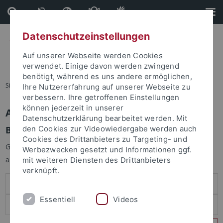
Direkt
Direkt
zum
zur
Inhalt
Fußleiste
Datenschutzeinstellungen
Auf unserer Webseite werden Cookies
verwendet. Einige davon werden zwingend
benötigt, während es uns andere ermöglichen,
Sie sind hier:
Startseite
Ihre Nutzererfahrung auf unserer Webseite zu
verbessern. Ihre getroffenen Einstellungen
können jederzeit in unserer
Anmelden
Datenschutzerklärung bearbeitet werden. Mit
Benutzeranmeldung
den Cookies zur Videowiedergabe werden auch
Cookies des Drittanbieters zu Targeting- und
Geben Sie Ihren Benutzernamen und Ihr Passwort an um sich
Werbezwecken gesetzt und Informationen ggf.
anzumelden:
mit weiteren Diensten des Drittanbieters
verknüpft.
Essentiell
Videos