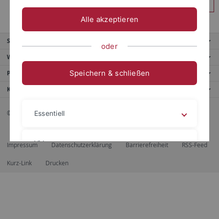
Anmelden
Alle akzeptieren
Service
oder
Weitere Angebote
Speichern & schließen
Portale
Kontaktinfo
© 2026 Eberhard Karls Universität Tübingen, Tübingen
Essentiell
Videos
Impressum
Datenschutzerklärung
Barrierefreiheit
RSS-Feed
Kurz-Link
Drucken
Impressum
Datenschutzerklärung