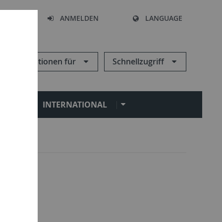
HEN
ANMELDEN
LANGUAGE
Informationen für
Schnellzugriff
N
INTERNATIONAL