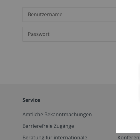
Service
Weitere 
Amtliche Bekanntmachungen
Betriebs
Barrierefreie Zugänge
CD-Vorla
Beratung für internationale
Konferen