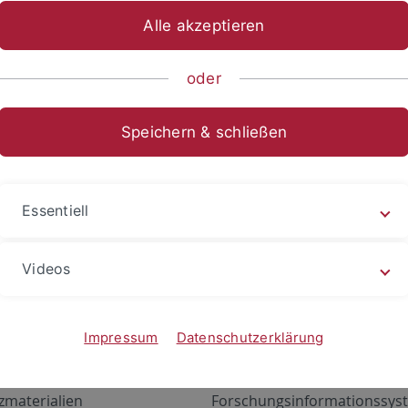
Alle akzeptieren
oder
Speichern & schließen
Essentiell
Videos
Angebote
Portale
zustand Netzwerk
ALMA
Impressum
Datenschutzerklärung
gen
Exchange Mail (OWA)
zmaterialien
Forschungsinformationssyst