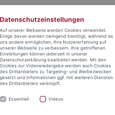
RACHE
UNI A-Z
KONTAKT
SUC
Datenschutzeinstellungen
Auf unserer Webseite werden Cookies verwendet.
Einige davon werden zwingend benötigt, während es
uns andere ermöglichen, Ihre Nutzererfahrung auf
unserer Webseite zu verbessern. Ihre getroffenen
TUDIUM
Einstellungen können jederzeit in unserer
FORSCHUNG
EINRICHTUNGE
Datenschutzerklärung bearbeitet werden. Mit den
Cookies zur Videowiedergabe werden auch Cookies
des Drittanbieters zu Targeting- und Werbezwecken
gesetzt und Informationen ggf. mit weiteren Diensten
des Drittanbieters verknüpft.
Essentiell
Videos
t an um sich anzumelden: