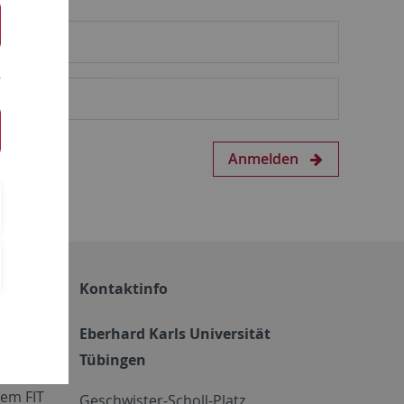
Anmelden
Kontaktinfo
Eberhard Karls Universität
Tübingen
em FIT
Geschwister-Scholl-Platz