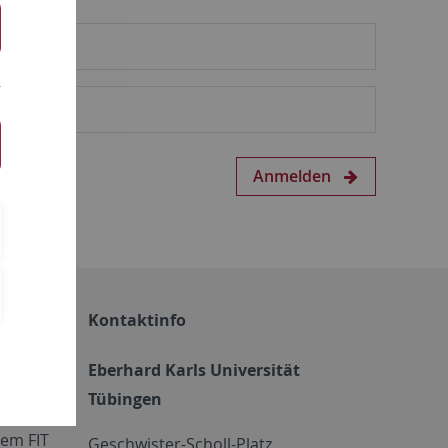
Anmelden
Kontaktinfo
Eberhard Karls Universität
Tübingen
em FIT
Geschwister-Scholl-Platz