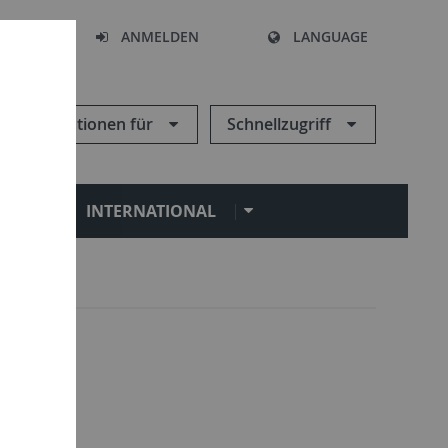
HEN
ANMELDEN
LANGUAGE
Informationen für
Schnellzugriff
N
INTERNATIONAL