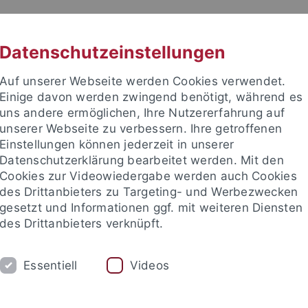
RACHE
UNI A-Z
KONTAKT
SUC
Datenschutzeinstellungen
Auf unserer Webseite werden Cookies verwendet.
Einige davon werden zwingend benötigt, während es
uns andere ermöglichen, Ihre Nutzererfahrung auf
unserer Webseite zu verbessern. Ihre getroffenen
TUDIUM
Einstellungen können jederzeit in unserer
FORSCHUNG
EINRICHTUNGE
Datenschutzerklärung bearbeitet werden. Mit den
Cookies zur Videowiedergabe werden auch Cookies
des Drittanbieters zu Targeting- und Werbezwecken
gesetzt und Informationen ggf. mit weiteren Diensten
des Drittanbieters verknüpft.
Essentiell
Videos
t an um sich anzumelden: