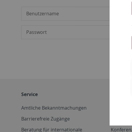
Service
Weitere 
Amtliche Bekanntmachungen
Betriebs
Barrierefreie Zugänge
CD-Vorla
Beratung für internationale
Konferen