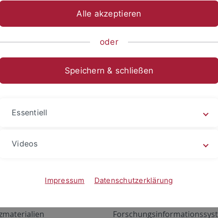
Alle akzeptieren
oder
Speichern & schließen
Essentiell
Videos
Angebote
Portale
zustand Netzwerk
ALMA
Impressum
Datenschutzerklärung
gen
Exchange Mail (OWA)
zmaterialien
Forschungsinformationssyst