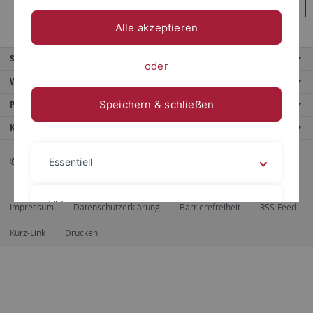
Anmelden
Alle akzeptieren
Service
oder
Weitere Angebote
Speichern & schließen
Portale
Kontaktinfo
© 2026 Eberhard Karls Universität Tübingen, Tübingen
Essentiell
Videos
Impressum
Datenschutzerklärung
Barrierefreiheit
RSS-Feed
Kurz-Link
Drucken
Impressum
Datenschutzerklärung