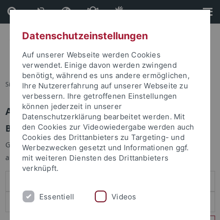
Direkt
Direkt
zum
zur
Inhalt
Fußleiste
Datenschutzeinstellungen
Auf unserer Webseite werden Cookies
verwendet. Einige davon werden zwingend
benötigt, während es uns andere ermöglichen,
Sie sind hier:
Startseite
Ihre Nutzererfahrung auf unserer Webseite zu
verbessern. Ihre getroffenen Einstellungen
können jederzeit in unserer
Anmelden
Datenschutzerklärung bearbeitet werden. Mit
Benutzeranmeldung
den Cookies zur Videowiedergabe werden auch
Cookies des Drittanbieters zu Targeting- und
Geben Sie Ihren Benutzernamen und Ihr Passwort an um sich
Werbezwecken gesetzt und Informationen ggf.
anzumelden:
mit weiteren Diensten des Drittanbieters
verknüpft.
Essentiell
Videos