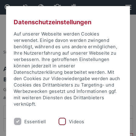
Direkt
Direkt
zum
zur
Inhalt
Fußleiste
Datenschutzeinstellungen
Auf unserer Webseite werden Cookies
verwendet. Einige davon werden zwingend
benötigt, während es uns andere ermöglichen,
Sie sind hier:
Startseite
Ihre Nutzererfahrung auf unserer Webseite zu
verbessern. Ihre getroffenen Einstellungen
können jederzeit in unserer
Anmelden
Datenschutzerklärung bearbeitet werden. Mit
Benutzeranmeldung
den Cookies zur Videowiedergabe werden auch
Cookies des Drittanbieters zu Targeting- und
Geben Sie Ihren Benutzernamen und Ihr Passwort an um sich
Werbezwecken gesetzt und Informationen ggf.
anzumelden:
mit weiteren Diensten des Drittanbieters
verknüpft.
Essentiell
Videos