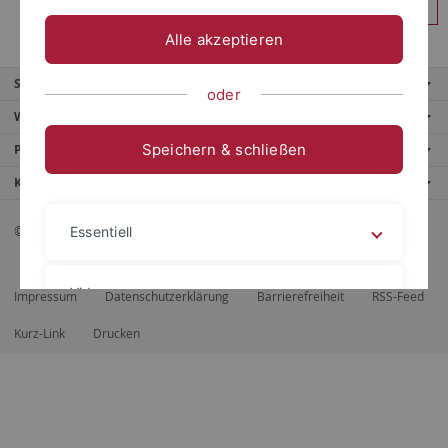
Anmelden
Alle akzeptieren
Service
oder
Weitere Angebote
Speichern & schließen
Portale
Kontaktinfo
© 2026 Eberhard Karls Universität Tübingen, Tübingen
Essentiell
Videos
Impressum
Datenschutzerklärung
Barrierefreiheit
RSS-Feed
Kurz-Link
Drucken
Impressum
Datenschutzerklärung