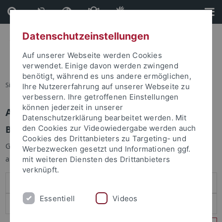
Direkt
Direkt
zum
zur
Inhalt
Fußleiste
Datenschutzeinstellungen
Auf unserer Webseite werden Cookies
verwendet. Einige davon werden zwingend
benötigt, während es uns andere ermöglichen,
Sie sind hier:
Startseite
Ihre Nutzererfahrung auf unserer Webseite zu
verbessern. Ihre getroffenen Einstellungen
können jederzeit in unserer
Anmelden
Datenschutzerklärung bearbeitet werden. Mit
Benutzeranmeldung
den Cookies zur Videowiedergabe werden auch
Cookies des Drittanbieters zu Targeting- und
Geben Sie Ihren Benutzernamen und Ihr Passwort an um sich
Werbezwecken gesetzt und Informationen ggf.
anzumelden:
mit weiteren Diensten des Drittanbieters
verknüpft.
Essentiell
Videos