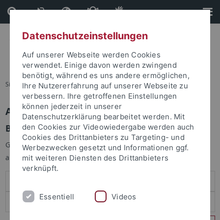
Direkt
Direkt
zum
zur
Inhalt
Fußleiste
Datenschutzeinstellungen
Auf unserer Webseite werden Cookies
verwendet. Einige davon werden zwingend
benötigt, während es uns andere ermöglichen,
Sie sind hier:
Startseite
Ihre Nutzererfahrung auf unserer Webseite zu
verbessern. Ihre getroffenen Einstellungen
können jederzeit in unserer
Anmelden
Datenschutzerklärung bearbeitet werden. Mit
Benutzeranmeldung
den Cookies zur Videowiedergabe werden auch
Cookies des Drittanbieters zu Targeting- und
Geben Sie Ihren Benutzernamen und Ihr Passwort an um sich
Werbezwecken gesetzt und Informationen ggf.
anzumelden:
mit weiteren Diensten des Drittanbieters
verknüpft.
Essentiell
Videos