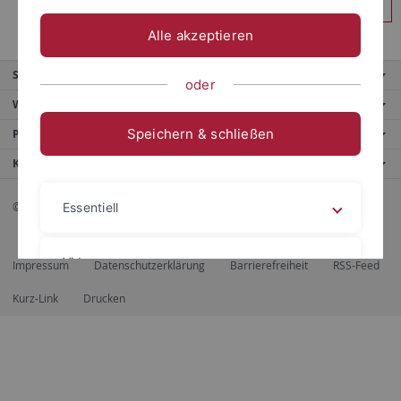
Anmelden
Alle akzeptieren
Service
oder
Weitere Angebote
Speichern & schließen
Portale
Kontaktinfo
© 2026 Eberhard Karls Universität Tübingen, Tübingen
Essentiell
Videos
Impressum
Datenschutzerklärung
Barrierefreiheit
RSS-Feed
Kurz-Link
Drucken
Impressum
Datenschutzerklärung