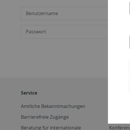
Service
Weitere 
Amtliche Bekanntmachungen
Betriebs
Barrierefreie Zugänge
CD-Vorla
Beratung für internationale
Konferen