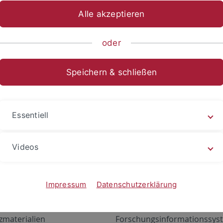
Alle akzeptieren
oder
Speichern & schließen
Essentiell
Videos
Angebote
Portale
zustand Netzwerk
ALMA
Impressum
Datenschutzerklärung
gen
Exchange Mail (OWA)
zmaterialien
Forschungsinformationssyst