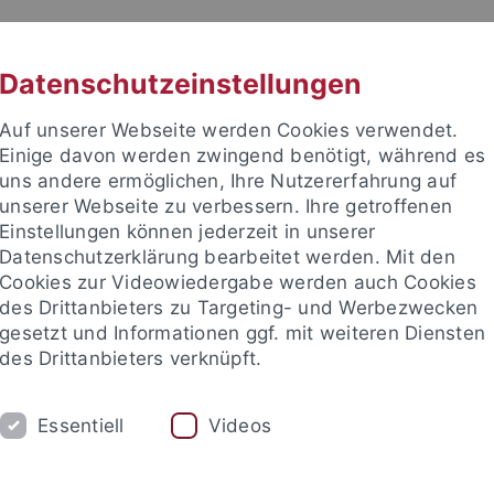
RACHE
UNI A-Z
KONTAKT
SUC
Datenschutzeinstellungen
Auf unserer Webseite werden Cookies verwendet.
Einige davon werden zwingend benötigt, während es
uns andere ermöglichen, Ihre Nutzererfahrung auf
unserer Webseite zu verbessern. Ihre getroffenen
TUDIUM
Einstellungen können jederzeit in unserer
FORSCHUNG
EINRICHTUNGE
Datenschutzerklärung bearbeitet werden. Mit den
Cookies zur Videowiedergabe werden auch Cookies
des Drittanbieters zu Targeting- und Werbezwecken
gesetzt und Informationen ggf. mit weiteren Diensten
des Drittanbieters verknüpft.
Essentiell
Videos
t an um sich anzumelden: