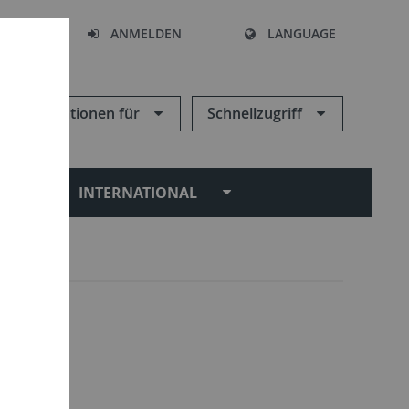
HEN
ANMELDEN
LANGUAGE
Informationen für
Schnellzugriff
N
INTERNATIONAL