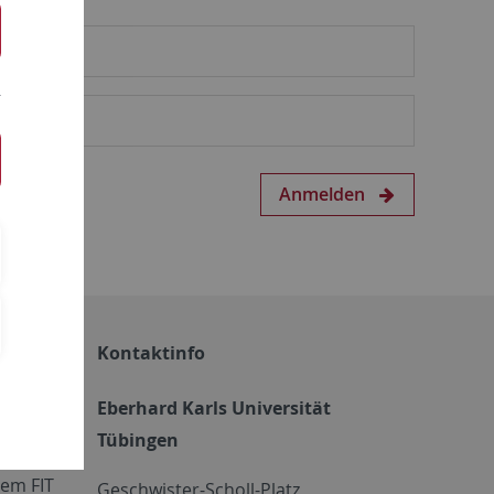
Anmelden
Kontaktinfo
Eberhard Karls Universität
Tübingen
em FIT
Geschwister-Scholl-Platz