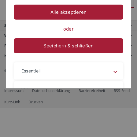
Anmelden
Alle akzeptieren
Service
oder
Weitere Angebote
Speichern & schließen
Portale
Kontaktinfo
© 2026 Eberhard Karls Universität Tübingen, Tübingen
Essentiell
Videos
Impressum
Datenschutzerklärung
Barrierefreiheit
RSS-Feed
Kurz-Link
Drucken
Impressum
Datenschutzerklärung