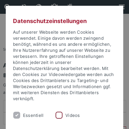
Direkt
Direkt
zum
zur
Inhalt
Fußleiste
Datenschutzeinstellungen
Auf unserer Webseite werden Cookies
verwendet. Einige davon werden zwingend
benötigt, während es uns andere ermöglichen,
Sie sind hier:
Startseite
Ihre Nutzererfahrung auf unserer Webseite zu
verbessern. Ihre getroffenen Einstellungen
können jederzeit in unserer
Anmelden
Datenschutzerklärung bearbeitet werden. Mit
Benutzeranmeldung
den Cookies zur Videowiedergabe werden auch
Cookies des Drittanbieters zu Targeting- und
Geben Sie Ihren Benutzernamen und Ihr Passwort an um sich
Werbezwecken gesetzt und Informationen ggf.
anzumelden:
mit weiteren Diensten des Drittanbieters
verknüpft.
Essentiell
Videos