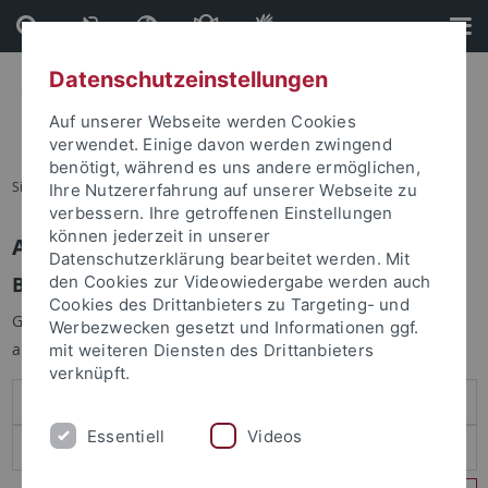
Direkt
Direkt
zum
zur
Inhalt
Fußleiste
Datenschutzeinstellungen
Auf unserer Webseite werden Cookies
verwendet. Einige davon werden zwingend
benötigt, während es uns andere ermöglichen,
Sie sind hier:
Startseite
Ihre Nutzererfahrung auf unserer Webseite zu
verbessern. Ihre getroffenen Einstellungen
können jederzeit in unserer
Anmelden
Datenschutzerklärung bearbeitet werden. Mit
Benutzeranmeldung
den Cookies zur Videowiedergabe werden auch
Cookies des Drittanbieters zu Targeting- und
Geben Sie Ihren Benutzernamen und Ihr Passwort an um sich
Werbezwecken gesetzt und Informationen ggf.
anzumelden:
mit weiteren Diensten des Drittanbieters
verknüpft.
Essentiell
Videos