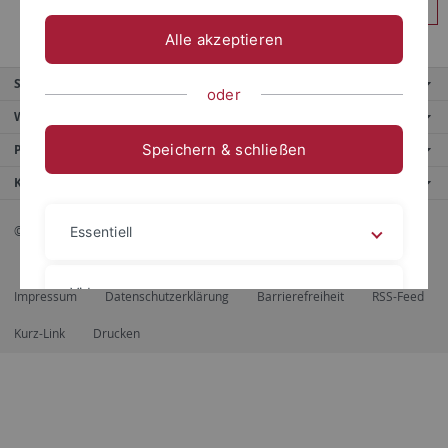
Anmelden
Alle akzeptieren
Service
oder
Weitere Angebote
Speichern & schließen
Portale
Kontaktinfo
© 2026 Eberhard Karls Universität Tübingen, Tübingen
Essentiell
Videos
Impressum
Datenschutzerklärung
Barrierefreiheit
RSS-Feed
Kurz-Link
Drucken
Impressum
Datenschutzerklärung