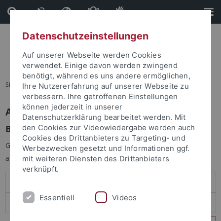
Direkt
Direkt
zum
zur
Inhalt
Fußleiste
Datenschutzeinstellungen
Auf unserer Webseite werden Cookies
verwendet. Einige davon werden zwingend
benötigt, während es uns andere ermöglichen,
Sie sind hier:
Startseite
Ihre Nutzererfahrung auf unserer Webseite zu
verbessern. Ihre getroffenen Einstellungen
können jederzeit in unserer
Anmelden
Datenschutzerklärung bearbeitet werden. Mit
Benutzeranmeldung
den Cookies zur Videowiedergabe werden auch
Cookies des Drittanbieters zu Targeting- und
Geben Sie Ihren Benutzernamen und Ihr Passwort an um sich
Werbezwecken gesetzt und Informationen ggf.
anzumelden:
mit weiteren Diensten des Drittanbieters
verknüpft.
Essentiell
Videos