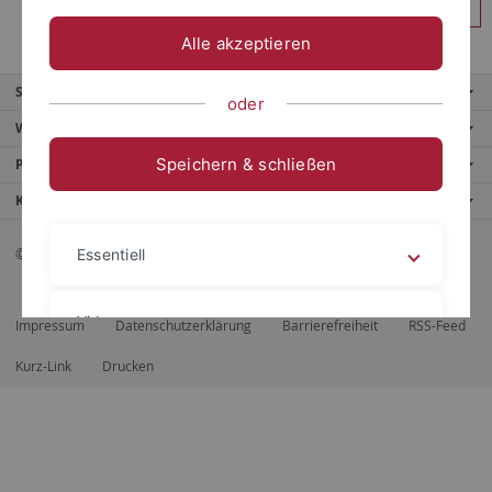
Anmelden
Alle akzeptieren
Service
oder
Weitere Angebote
Speichern & schließen
Portale
Kontaktinfo
© 2026 Eberhard Karls Universität Tübingen, Tübingen
Essentiell
Videos
Impressum
Datenschutzerklärung
Barrierefreiheit
RSS-Feed
Kurz-Link
Drucken
Impressum
Datenschutzerklärung