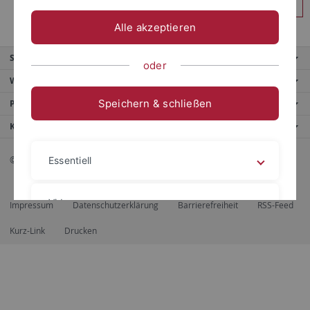
Anmelden
Alle akzeptieren
Service
oder
Weitere Angebote
Speichern & schließen
Portale
Kontaktinfo
© 2026 Eberhard Karls Universität Tübingen, Tübingen
Essentiell
Videos
Impressum
Datenschutzerklärung
Barrierefreiheit
RSS-Feed
Kurz-Link
Drucken
Impressum
Datenschutzerklärung