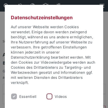
Direkt
Direkt
zum
zur
Inhalt
Fußleiste
Datenschutzeinstellungen
Auf unserer Webseite werden Cookies
verwendet. Einige davon werden zwingend
benötigt, während es uns andere ermöglichen,
Sie sind hier:
Startseite
Ihre Nutzererfahrung auf unserer Webseite zu
verbessern. Ihre getroffenen Einstellungen
können jederzeit in unserer
Anmelden
Datenschutzerklärung bearbeitet werden. Mit
Benutzeranmeldung
den Cookies zur Videowiedergabe werden auch
Cookies des Drittanbieters zu Targeting- und
Geben Sie Ihren Benutzernamen und Ihr Passwort an um sich
Werbezwecken gesetzt und Informationen ggf.
anzumelden:
mit weiteren Diensten des Drittanbieters
verknüpft.
Essentiell
Videos