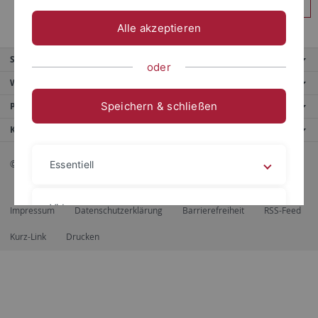
Anmelden
Alle akzeptieren
Service
oder
Weitere Angebote
Speichern & schließen
Portale
Kontaktinfo
© 2026 Eberhard Karls Universität Tübingen, Tübingen
Essentiell
Videos
Impressum
Datenschutzerklärung
Barrierefreiheit
RSS-Feed
Kurz-Link
Drucken
Impressum
Datenschutzerklärung