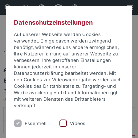
Direkt
Direkt
zum
zur
Inhalt
Fußleiste
Datenschutzeinstellungen
Auf unserer Webseite werden Cookies
verwendet. Einige davon werden zwingend
benötigt, während es uns andere ermöglichen,
Sie sind hier:
Startseite
Ihre Nutzererfahrung auf unserer Webseite zu
verbessern. Ihre getroffenen Einstellungen
können jederzeit in unserer
Anmelden
Datenschutzerklärung bearbeitet werden. Mit
Benutzeranmeldung
den Cookies zur Videowiedergabe werden auch
Cookies des Drittanbieters zu Targeting- und
Geben Sie Ihren Benutzernamen und Ihr Passwort an um sich
Werbezwecken gesetzt und Informationen ggf.
anzumelden:
mit weiteren Diensten des Drittanbieters
verknüpft.
Essentiell
Videos