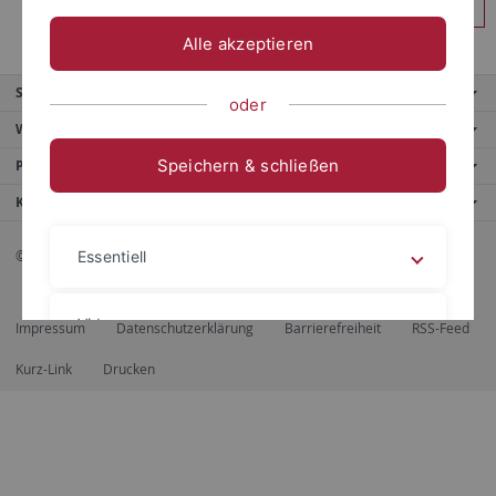
Anmelden
Alle akzeptieren
Service
oder
Weitere Angebote
Speichern & schließen
Portale
Kontaktinfo
© 2026 Eberhard Karls Universität Tübingen, Tübingen
Essentiell
Videos
Impressum
Datenschutzerklärung
Barrierefreiheit
RSS-Feed
Kurz-Link
Drucken
Impressum
Datenschutzerklärung