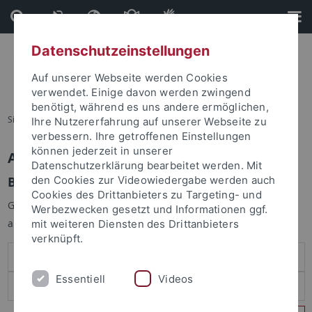
Direkt
Direkt
zum
zur
Inhalt
Fußleiste
Datenschutzeinstellungen
Auf unserer Webseite werden Cookies
verwendet. Einige davon werden zwingend
benötigt, während es uns andere ermöglichen,
Sie sind hier:
Startseite
Ihre Nutzererfahrung auf unserer Webseite zu
verbessern. Ihre getroffenen Einstellungen
können jederzeit in unserer
Anmelden
Datenschutzerklärung bearbeitet werden. Mit
Benutzeranmeldung
den Cookies zur Videowiedergabe werden auch
Cookies des Drittanbieters zu Targeting- und
Geben Sie Ihren Benutzernamen und Ihr Passwort an um sich
Werbezwecken gesetzt und Informationen ggf.
anzumelden:
mit weiteren Diensten des Drittanbieters
verknüpft.
Essentiell
Videos