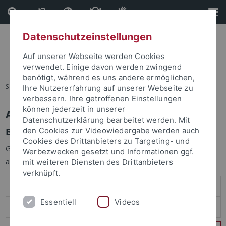
Direkt
Direkt
zum
zur
Inhalt
Fußleiste
Datenschutzeinstellungen
Auf unserer Webseite werden Cookies
verwendet. Einige davon werden zwingend
benötigt, während es uns andere ermöglichen,
Sie sind hier:
Startseite
Ihre Nutzererfahrung auf unserer Webseite zu
verbessern. Ihre getroffenen Einstellungen
können jederzeit in unserer
Anmelden
Datenschutzerklärung bearbeitet werden. Mit
Benutzeranmeldung
den Cookies zur Videowiedergabe werden auch
Cookies des Drittanbieters zu Targeting- und
Geben Sie Ihren Benutzernamen und Ihr Passwort an um sich
Werbezwecken gesetzt und Informationen ggf.
anzumelden:
mit weiteren Diensten des Drittanbieters
verknüpft.
Essentiell
Videos