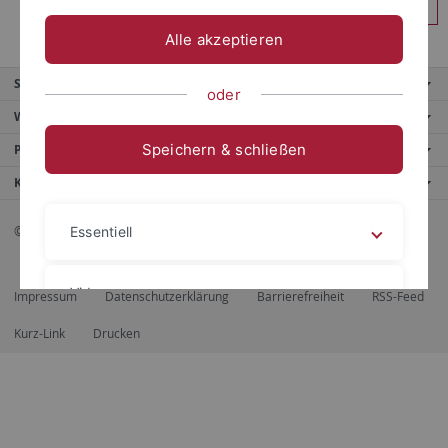
Anmelden
Alle akzeptieren
Service
oder
Weitere Angebote
Speichern & schließen
Portale
Kontaktinfo
© 2026 Eberhard Karls Universität Tübingen, Tübingen
Essentiell
Videos
Impressum
Datenschutzerklärung
Barrierefreiheit
RSS-Feed
Kurz-Link
Drucken
Impressum
Datenschutzerklärung