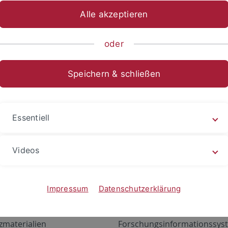
Alle akzeptieren
oder
Speichern & schließen
Essentiell
Videos
Angebote
Portale
zustand Netzwerk
ALMA
Impressum
Datenschutzerklärung
gen
Exchange Mail (OWA)
zmaterialien
Forschungsinformationssyst