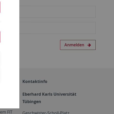
Anmelden
Kontaktinfo
Eberhard Karls Universität
Tübingen
em FIT
Geschwister-Scholl-Platz