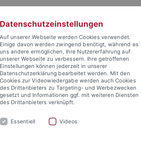
RACHE
UNI A-Z
KONTAKT
SUC
Datenschutzeinstellungen
Auf unserer Webseite werden Cookies verwendet.
Einige davon werden zwingend benötigt, während es
uns andere ermöglichen, Ihre Nutzererfahrung auf
unserer Webseite zu verbessern. Ihre getroffenen
TUDIUM
Einstellungen können jederzeit in unserer
FORSCHUNG
EINRICHTUNGE
Datenschutzerklärung bearbeitet werden. Mit den
Cookies zur Videowiedergabe werden auch Cookies
des Drittanbieters zu Targeting- und Werbezwecken
gesetzt und Informationen ggf. mit weiteren Diensten
des Drittanbieters verknüpft.
Essentiell
Videos
t an um sich anzumelden: