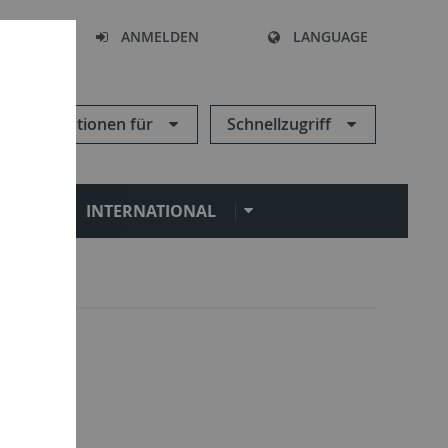
HEN
ANMELDEN
LANGUAGE
Informationen für
Schnellzugriff
N
INTERNATIONAL