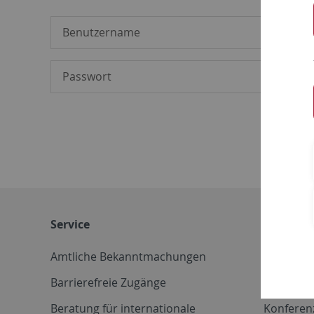
Service
Weitere 
Amtliche Bekanntmachungen
Betriebs
Barrierefreie Zugänge
CD-Vorla
Beratung für internationale
Konferen