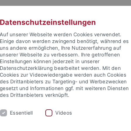
RACHE
UNI A-Z
KONTAKT
SUC
Datenschutzeinstellungen
Auf unserer Webseite werden Cookies verwendet.
Einige davon werden zwingend benötigt, während es
uns andere ermöglichen, Ihre Nutzererfahrung auf
unserer Webseite zu verbessern. Ihre getroffenen
TUDIUM
Einstellungen können jederzeit in unserer
FORSCHUNG
EINRICHTUNGE
Datenschutzerklärung bearbeitet werden. Mit den
Cookies zur Videowiedergabe werden auch Cookies
des Drittanbieters zu Targeting- und Werbezwecken
gesetzt und Informationen ggf. mit weiteren Diensten
des Drittanbieters verknüpft.
Essentiell
Videos
t an um sich anzumelden: