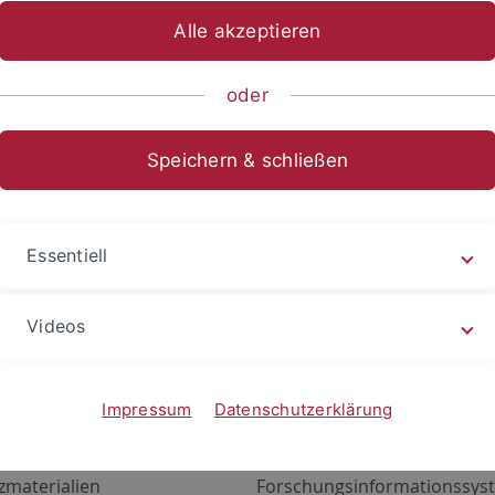
Alle akzeptieren
oder
Speichern & schließen
Essentiell
Videos
Angebote
Portale
zustand Netzwerk
ALMA
Impressum
Datenschutzerklärung
gen
Exchange Mail (OWA)
zmaterialien
Forschungsinformationssyst