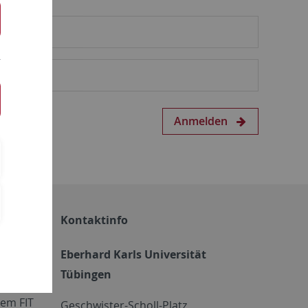
Anmelden
Kontaktinfo
Eberhard Karls Universität
Tübingen
em FIT
Geschwister-Scholl-Platz