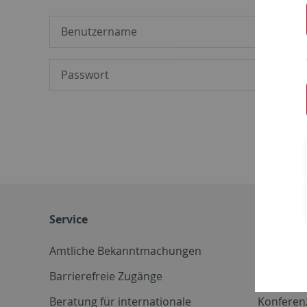
Service
Weitere 
Amtliche Bekanntmachungen
Betriebs
Barrierefreie Zugänge
CD-Vorla
Beratung für internationale
Konferen