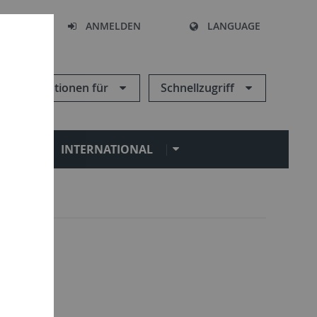
HEN
ANMELDEN
LANGUAGE
Informationen für
Schnellzugriff
N
INTERNATIONAL