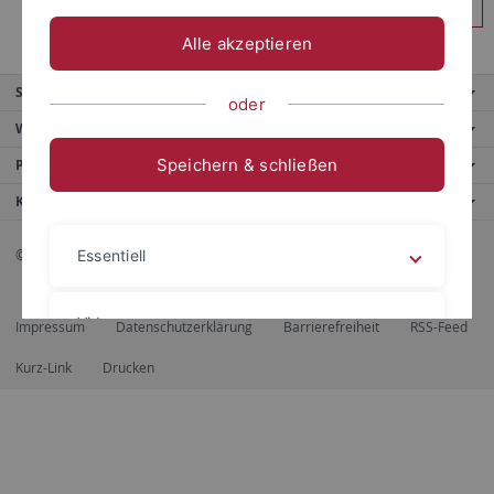
Anmelden
Alle akzeptieren
Service
oder
Weitere Angebote
Speichern & schließen
Portale
Kontaktinfo
© 2026 Eberhard Karls Universität Tübingen, Tübingen
Essentiell
Videos
Impressum
Datenschutzerklärung
Barrierefreiheit
RSS-Feed
Kurz-Link
Drucken
Impressum
Datenschutzerklärung