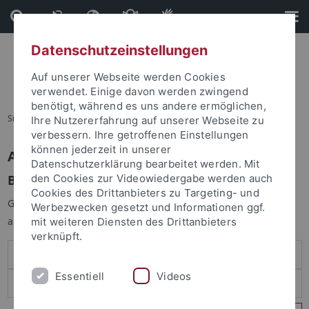
Direkt
Direkt
zum
zur
Inhalt
Fußleiste
Datenschutzeinstellungen
Auf unserer Webseite werden Cookies
verwendet. Einige davon werden zwingend
benötigt, während es uns andere ermöglichen,
Sie sind hier:
Startseite
Ihre Nutzererfahrung auf unserer Webseite zu
verbessern. Ihre getroffenen Einstellungen
können jederzeit in unserer
Anmelden
Datenschutzerklärung bearbeitet werden. Mit
Benutzeranmeldung
den Cookies zur Videowiedergabe werden auch
Cookies des Drittanbieters zu Targeting- und
Geben Sie Ihren Benutzernamen und Ihr Passwort an um sich
Werbezwecken gesetzt und Informationen ggf.
anzumelden:
mit weiteren Diensten des Drittanbieters
verknüpft.
Essentiell
Videos