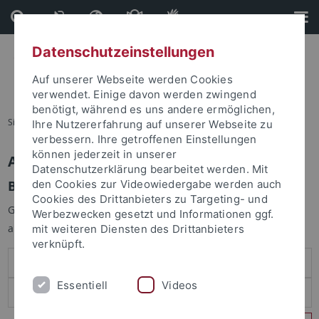
Direkt
Direkt
zum
zur
Inhalt
Fußleiste
Datenschutzeinstellungen
Auf unserer Webseite werden Cookies
verwendet. Einige davon werden zwingend
benötigt, während es uns andere ermöglichen,
Sie sind hier:
Startseite
Ihre Nutzererfahrung auf unserer Webseite zu
verbessern. Ihre getroffenen Einstellungen
können jederzeit in unserer
Anmelden
Datenschutzerklärung bearbeitet werden. Mit
Benutzeranmeldung
den Cookies zur Videowiedergabe werden auch
Cookies des Drittanbieters zu Targeting- und
Geben Sie Ihren Benutzernamen und Ihr Passwort an um sich
Werbezwecken gesetzt und Informationen ggf.
anzumelden:
mit weiteren Diensten des Drittanbieters
verknüpft.
Essentiell
Videos