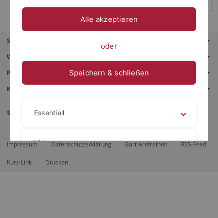
Anmelden
Alle akzeptieren
Service
oder
Weitere Angebote
Speichern & schließen
Portale
Kontaktinfo
© 2026 Eberhard Karls Universität Tübingen, Tübingen
Essentiell
Videos
Impressum
Datenschutzerklärung
Barrierefreiheit
RSS-Feed
Kurz-Link
Drucken
Impressum
Datenschutzerklärung