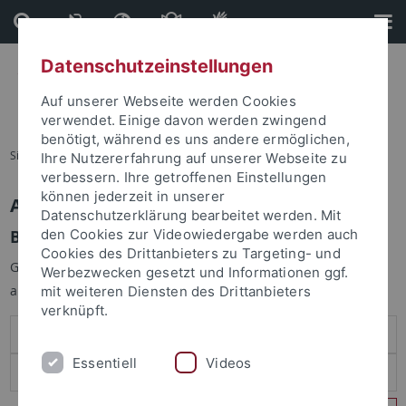
Direkt
Direkt
zum
zur
Inhalt
Fußleiste
Datenschutzeinstellungen
Auf unserer Webseite werden Cookies
verwendet. Einige davon werden zwingend
benötigt, während es uns andere ermöglichen,
Sie sind hier:
Startseite
Ihre Nutzererfahrung auf unserer Webseite zu
verbessern. Ihre getroffenen Einstellungen
können jederzeit in unserer
Anmelden
Datenschutzerklärung bearbeitet werden. Mit
Benutzeranmeldung
den Cookies zur Videowiedergabe werden auch
Cookies des Drittanbieters zu Targeting- und
Geben Sie Ihren Benutzernamen und Ihr Passwort an um sich
Werbezwecken gesetzt und Informationen ggf.
anzumelden:
mit weiteren Diensten des Drittanbieters
verknüpft.
Essentiell
Videos