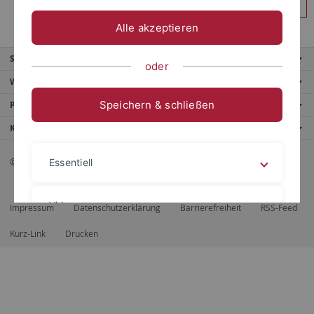
Anmelden
Alle akzeptieren
Service
oder
Weitere Angebote
Speichern & schließen
Portale
Kontaktinfo
© 2026 Eberhard Karls Universität Tübingen, Tübingen
Essentiell
Videos
Impressum
Datenschutzerklärung
Barrierefreiheit
RSS-Feed
Kurz-Link
Drucken
Impressum
Datenschutzerklärung