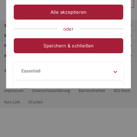
Anmelden
Alle akzeptieren
Service
oder
Weitere Angebote
Speichern & schließen
Portale
Kontaktinfo
© 2026 Eberhard Karls Universität Tübingen, Tübingen
Essentiell
Videos
Impressum
Datenschutzerklärung
Barrierefreiheit
RSS-Feed
Kurz-Link
Drucken
Impressum
Datenschutzerklärung