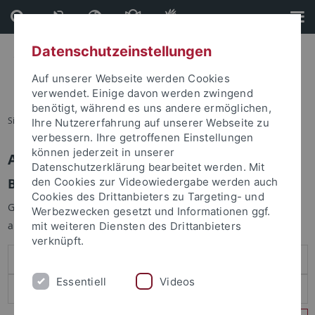
Direkt
Direkt
zum
zur
Inhalt
Fußleiste
Datenschutzeinstellungen
Auf unserer Webseite werden Cookies
verwendet. Einige davon werden zwingend
benötigt, während es uns andere ermöglichen,
Sie sind hier:
Startseite
Ihre Nutzererfahrung auf unserer Webseite zu
verbessern. Ihre getroffenen Einstellungen
können jederzeit in unserer
Anmelden
Datenschutzerklärung bearbeitet werden. Mit
Benutzeranmeldung
den Cookies zur Videowiedergabe werden auch
Cookies des Drittanbieters zu Targeting- und
Geben Sie Ihren Benutzernamen und Ihr Passwort an um sich
Werbezwecken gesetzt und Informationen ggf.
anzumelden:
mit weiteren Diensten des Drittanbieters
verknüpft.
Essentiell
Videos