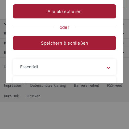
Anmelden
Alle akzeptieren
Service
oder
Weitere Angebote
Speichern & schließen
Portale
Kontaktinfo
© 2026 Eberhard Karls Universität Tübingen, Tübingen
Essentiell
Videos
Impressum
Datenschutzerklärung
Barrierefreiheit
RSS-Feed
Kurz-Link
Drucken
Impressum
Datenschutzerklärung