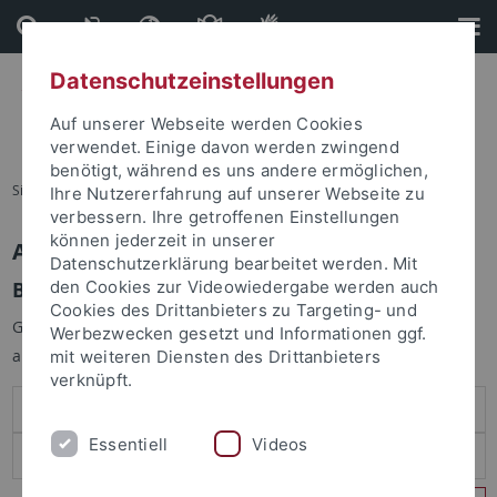
Direkt
Direkt
zum
zur
Inhalt
Fußleiste
Datenschutzeinstellungen
Auf unserer Webseite werden Cookies
verwendet. Einige davon werden zwingend
benötigt, während es uns andere ermöglichen,
Sie sind hier:
Startseite
Ihre Nutzererfahrung auf unserer Webseite zu
verbessern. Ihre getroffenen Einstellungen
können jederzeit in unserer
Anmelden
Datenschutzerklärung bearbeitet werden. Mit
Benutzeranmeldung
den Cookies zur Videowiedergabe werden auch
Cookies des Drittanbieters zu Targeting- und
Geben Sie Ihren Benutzernamen und Ihr Passwort an um sich
Werbezwecken gesetzt und Informationen ggf.
anzumelden:
mit weiteren Diensten des Drittanbieters
verknüpft.
Essentiell
Videos