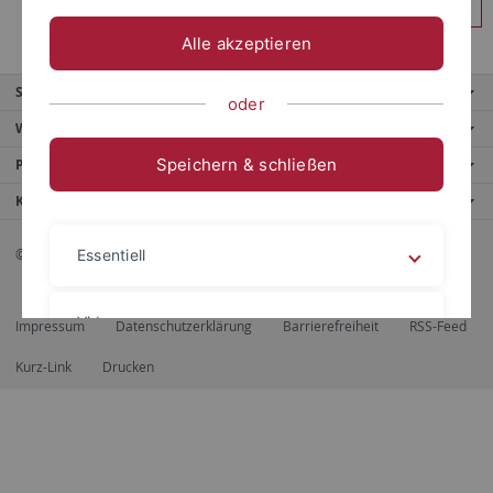
Anmelden
Alle akzeptieren
Service
oder
Weitere Angebote
Speichern & schließen
Portale
Kontaktinfo
© 2026 Eberhard Karls Universität Tübingen, Tübingen
Essentiell
Videos
Impressum
Datenschutzerklärung
Barrierefreiheit
RSS-Feed
Kurz-Link
Drucken
Impressum
Datenschutzerklärung