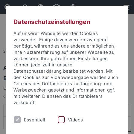
Direkt
Direkt
zum
zur
Inhalt
Fußleiste
Datenschutzeinstellungen
Auf unserer Webseite werden Cookies
verwendet. Einige davon werden zwingend
benötigt, während es uns andere ermöglichen,
Sie sind hier:
Startseite
Ihre Nutzererfahrung auf unserer Webseite zu
verbessern. Ihre getroffenen Einstellungen
können jederzeit in unserer
Anmelden
Datenschutzerklärung bearbeitet werden. Mit
Benutzeranmeldung
den Cookies zur Videowiedergabe werden auch
Cookies des Drittanbieters zu Targeting- und
Geben Sie Ihren Benutzernamen und Ihr Passwort an um sich
Werbezwecken gesetzt und Informationen ggf.
anzumelden:
mit weiteren Diensten des Drittanbieters
verknüpft.
Essentiell
Videos