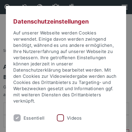
Direkt
Direkt
zum
zur
Inhalt
Fußleiste
Datenschutzeinstellungen
Auf unserer Webseite werden Cookies
verwendet. Einige davon werden zwingend
benötigt, während es uns andere ermöglichen,
Sie sind hier:
Startseite
Ihre Nutzererfahrung auf unserer Webseite zu
verbessern. Ihre getroffenen Einstellungen
können jederzeit in unserer
Anmelden
Datenschutzerklärung bearbeitet werden. Mit
Benutzeranmeldung
den Cookies zur Videowiedergabe werden auch
Cookies des Drittanbieters zu Targeting- und
Geben Sie Ihren Benutzernamen und Ihr Passwort an um sich
Werbezwecken gesetzt und Informationen ggf.
anzumelden:
mit weiteren Diensten des Drittanbieters
verknüpft.
Essentiell
Videos