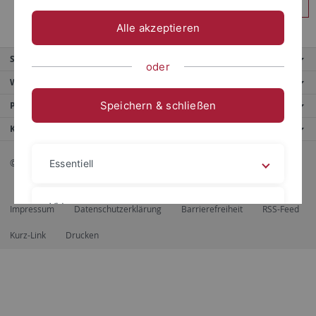
Anmelden
Alle akzeptieren
Service
oder
Weitere Angebote
Speichern & schließen
Portale
Kontaktinfo
© 2026 Eberhard Karls Universität Tübingen, Tübingen
Essentiell
Videos
Impressum
Datenschutzerklärung
Barrierefreiheit
RSS-Feed
Kurz-Link
Drucken
Impressum
Datenschutzerklärung