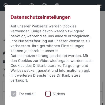
Direkt
Direkt
zum
zur
Inhalt
Fußleiste
Datenschutzeinstellungen
Auf unserer Webseite werden Cookies
verwendet. Einige davon werden zwingend
benötigt, während es uns andere ermöglichen,
Sie sind hier:
Startseite
Ihre Nutzererfahrung auf unserer Webseite zu
verbessern. Ihre getroffenen Einstellungen
können jederzeit in unserer
Anmelden
Datenschutzerklärung bearbeitet werden. Mit
Benutzeranmeldung
den Cookies zur Videowiedergabe werden auch
Cookies des Drittanbieters zu Targeting- und
Geben Sie Ihren Benutzernamen und Ihr Passwort an um sich
Werbezwecken gesetzt und Informationen ggf.
anzumelden:
mit weiteren Diensten des Drittanbieters
verknüpft.
Essentiell
Videos