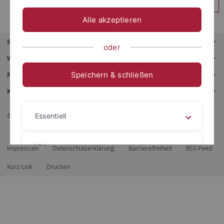
Anmelden
Alle akzeptieren
Service
oder
Weitere Angebote
Speichern & schließen
Portale
Kontaktinfo
© 2026 Eberhard Karls Universität Tübingen, Tübingen
Essentiell
Videos
Impressum
Datenschutzerklärung
Barrierefreiheit
RSS-Feed
Kurz-Link
Drucken
Impressum
Datenschutzerklärung