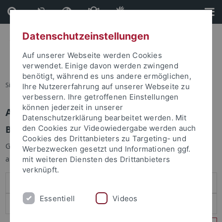
Direkt
Direkt
zum
zur
Inhalt
Fußleiste
Datenschutzeinstellungen
Auf unserer Webseite werden Cookies
verwendet. Einige davon werden zwingend
benötigt, während es uns andere ermöglichen,
Sie sind hier:
Startseite
Ihre Nutzererfahrung auf unserer Webseite zu
verbessern. Ihre getroffenen Einstellungen
können jederzeit in unserer
Anmelden
Datenschutzerklärung bearbeitet werden. Mit
Benutzeranmeldung
den Cookies zur Videowiedergabe werden auch
Cookies des Drittanbieters zu Targeting- und
Geben Sie Ihren Benutzernamen und Ihr Passwort an um sich
Werbezwecken gesetzt und Informationen ggf.
anzumelden:
mit weiteren Diensten des Drittanbieters
verknüpft.
Essentiell
Videos