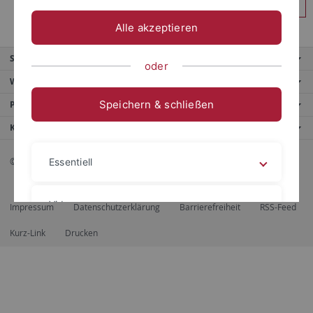
Anmelden
Alle akzeptieren
Service
oder
Weitere Angebote
Speichern & schließen
Portale
Kontaktinfo
© 2026 Eberhard Karls Universität Tübingen, Tübingen
Essentiell
Videos
Impressum
Datenschutzerklärung
Barrierefreiheit
RSS-Feed
Kurz-Link
Drucken
Impressum
Datenschutzerklärung