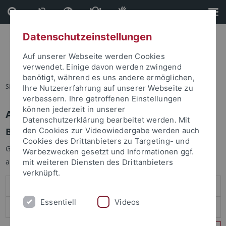
Direkt
Direkt
zum
zur
Inhalt
Fußleiste
Datenschutzeinstellungen
Auf unserer Webseite werden Cookies
verwendet. Einige davon werden zwingend
benötigt, während es uns andere ermöglichen,
Sie sind hier:
Startseite
Ihre Nutzererfahrung auf unserer Webseite zu
verbessern. Ihre getroffenen Einstellungen
können jederzeit in unserer
Anmelden
Datenschutzerklärung bearbeitet werden. Mit
Benutzeranmeldung
den Cookies zur Videowiedergabe werden auch
Cookies des Drittanbieters zu Targeting- und
Geben Sie Ihren Benutzernamen und Ihr Passwort an um sich
Werbezwecken gesetzt und Informationen ggf.
anzumelden:
mit weiteren Diensten des Drittanbieters
verknüpft.
Essentiell
Videos