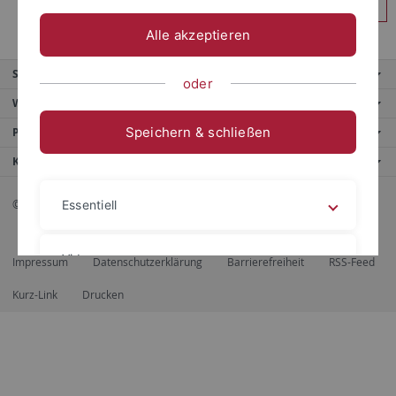
Anmelden
Alle akzeptieren
Service
oder
Weitere Angebote
Speichern & schließen
Portale
Kontaktinfo
© 2026 Eberhard Karls Universität Tübingen, Tübingen
Essentiell
Videos
Impressum
Datenschutzerklärung
Barrierefreiheit
RSS-Feed
Kurz-Link
Drucken
Impressum
Datenschutzerklärung