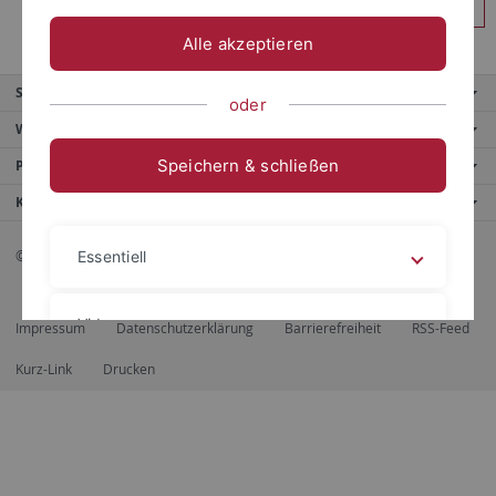
Anmelden
Alle akzeptieren
Service
oder
Weitere Angebote
Speichern & schließen
Portale
Kontaktinfo
© 2026 Eberhard Karls Universität Tübingen, Tübingen
Essentiell
Videos
Impressum
Datenschutzerklärung
Barrierefreiheit
RSS-Feed
Kurz-Link
Drucken
Impressum
Datenschutzerklärung