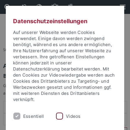
Direkt
Direkt
zum
zur
Inhalt
Fußleiste
Datenschutzeinstellungen
Auf unserer Webseite werden Cookies
verwendet. Einige davon werden zwingend
benötigt, während es uns andere ermöglichen,
Sie sind hier:
Startseite
Ihre Nutzererfahrung auf unserer Webseite zu
verbessern. Ihre getroffenen Einstellungen
können jederzeit in unserer
Anmelden
Datenschutzerklärung bearbeitet werden. Mit
Benutzeranmeldung
den Cookies zur Videowiedergabe werden auch
Cookies des Drittanbieters zu Targeting- und
Geben Sie Ihren Benutzernamen und Ihr Passwort an um sich
Werbezwecken gesetzt und Informationen ggf.
anzumelden:
mit weiteren Diensten des Drittanbieters
verknüpft.
Essentiell
Videos