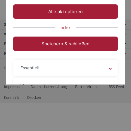
Anmelden
Alle akzeptieren
Service
oder
Weitere Angebote
Speichern & schließen
Portale
Kontaktinfo
© 2026 Eberhard Karls Universität Tübingen, Tübingen
Essentiell
Videos
Impressum
Datenschutzerklärung
Barrierefreiheit
RSS-Feed
Kurz-Link
Drucken
Impressum
Datenschutzerklärung