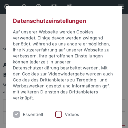
Direkt
Direkt
zum
zur
Inhalt
Fußleiste
Datenschutzeinstellungen
Auf unserer Webseite werden Cookies
verwendet. Einige davon werden zwingend
benötigt, während es uns andere ermöglichen,
Sie sind hier:
Startseite
Ihre Nutzererfahrung auf unserer Webseite zu
verbessern. Ihre getroffenen Einstellungen
können jederzeit in unserer
Anmelden
Datenschutzerklärung bearbeitet werden. Mit
Benutzeranmeldung
den Cookies zur Videowiedergabe werden auch
Cookies des Drittanbieters zu Targeting- und
Geben Sie Ihren Benutzernamen und Ihr Passwort an um sich
Werbezwecken gesetzt und Informationen ggf.
anzumelden:
mit weiteren Diensten des Drittanbieters
verknüpft.
Essentiell
Videos