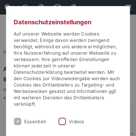
Direkt
Direkt
zum
zur
Inhalt
Fußleiste
Datenschutzeinstellungen
Auf unserer Webseite werden Cookies
verwendet. Einige davon werden zwingend
benötigt, während es uns andere ermöglichen,
Sie sind hier:
Startseite
Ihre Nutzererfahrung auf unserer Webseite zu
verbessern. Ihre getroffenen Einstellungen
können jederzeit in unserer
Anmelden
Datenschutzerklärung bearbeitet werden. Mit
Benutzeranmeldung
den Cookies zur Videowiedergabe werden auch
Cookies des Drittanbieters zu Targeting- und
Geben Sie Ihren Benutzernamen und Ihr Passwort an um sich
Werbezwecken gesetzt und Informationen ggf.
anzumelden:
mit weiteren Diensten des Drittanbieters
verknüpft.
Essentiell
Videos