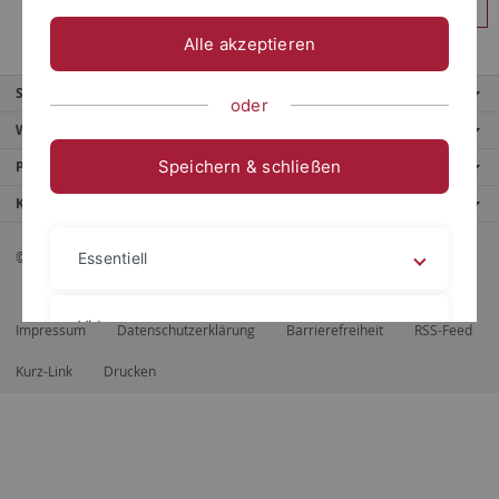
Anmelden
Alle akzeptieren
Service
oder
Weitere Angebote
Speichern & schließen
Portale
Kontaktinfo
© 2026 Eberhard Karls Universität Tübingen, Tübingen
Essentiell
Videos
Impressum
Datenschutzerklärung
Barrierefreiheit
RSS-Feed
Kurz-Link
Drucken
Impressum
Datenschutzerklärung