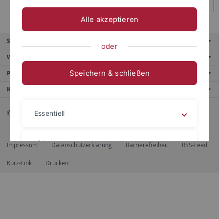
Anmelden
Alle akzeptieren
Service
oder
Weitere Angebote
Speichern & schließen
Portale
Kontaktinfo
© 2026 Eberhard Karls Universität Tübingen, Tübingen
Essentiell
Videos
Impressum
Datenschutzerklärung
Barrierefreiheit
RSS-Feed
Kurz-Link
Drucken
Impressum
Datenschutzerklärung