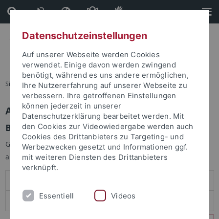
Direkt
Direkt
zum
zur
Inhalt
Fußleiste
Datenschutzeinstellungen
Auf unserer Webseite werden Cookies
verwendet. Einige davon werden zwingend
benötigt, während es uns andere ermöglichen,
Sie sind hier:
Startseite
Ihre Nutzererfahrung auf unserer Webseite zu
verbessern. Ihre getroffenen Einstellungen
können jederzeit in unserer
Anmelden
Datenschutzerklärung bearbeitet werden. Mit
Benutzeranmeldung
den Cookies zur Videowiedergabe werden auch
Cookies des Drittanbieters zu Targeting- und
Geben Sie Ihren Benutzernamen und Ihr Passwort an um sich
Werbezwecken gesetzt und Informationen ggf.
anzumelden:
mit weiteren Diensten des Drittanbieters
verknüpft.
Essentiell
Videos