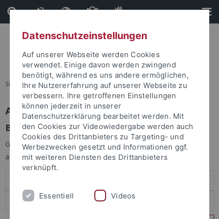
Direkt
Direkt
zum
zur
Inhalt
Fußleiste
Datenschutzeinstellungen
Auf unserer Webseite werden Cookies
verwendet. Einige davon werden zwingend
benötigt, während es uns andere ermöglichen,
Sie sind hier:
Startseite
Ihre Nutzererfahrung auf unserer Webseite zu
verbessern. Ihre getroffenen Einstellungen
können jederzeit in unserer
Anmelden
Datenschutzerklärung bearbeitet werden. Mit
Benutzeranmeldung
den Cookies zur Videowiedergabe werden auch
Cookies des Drittanbieters zu Targeting- und
Geben Sie Ihren Benutzernamen und Ihr Passwort an um sich
Werbezwecken gesetzt und Informationen ggf.
anzumelden:
mit weiteren Diensten des Drittanbieters
verknüpft.
Essentiell
Videos