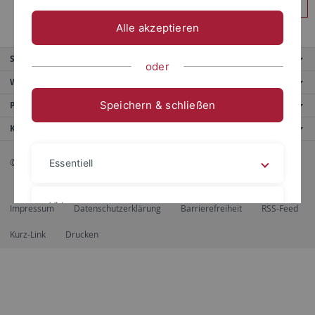
Anmelden
Alle akzeptieren
Service
oder
Weitere Angebote
Speichern & schließen
Portale
Kontaktinfo
© 2026 Eberhard Karls Universität Tübingen, Tübingen
Essentiell
Videos
Impressum
Datenschutzerklärung
Barrierefreiheit
RSS-Feed
Kurz-Link
Drucken
Impressum
Datenschutzerklärung