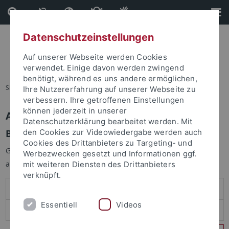
Direkt
Direkt
zum
zur
Inhalt
Fußleiste
Datenschutzeinstellungen
Auf unserer Webseite werden Cookies
verwendet. Einige davon werden zwingend
benötigt, während es uns andere ermöglichen,
Sie sind hier:
Startseite
Ihre Nutzererfahrung auf unserer Webseite zu
verbessern. Ihre getroffenen Einstellungen
können jederzeit in unserer
Anmelden
Datenschutzerklärung bearbeitet werden. Mit
Benutzeranmeldung
den Cookies zur Videowiedergabe werden auch
Cookies des Drittanbieters zu Targeting- und
Geben Sie Ihren Benutzernamen und Ihr Passwort an um sich
Werbezwecken gesetzt und Informationen ggf.
anzumelden:
mit weiteren Diensten des Drittanbieters
verknüpft.
Essentiell
Videos