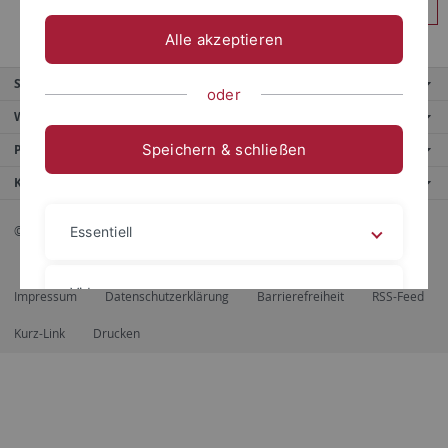
Anmelden
Alle akzeptieren
Service
oder
Weitere Angebote
Speichern & schließen
Portale
Kontaktinfo
© 2026 Eberhard Karls Universität Tübingen, Tübingen
Essentiell
Videos
Impressum
Datenschutzerklärung
Barrierefreiheit
RSS-Feed
Kurz-Link
Drucken
Impressum
Datenschutzerklärung