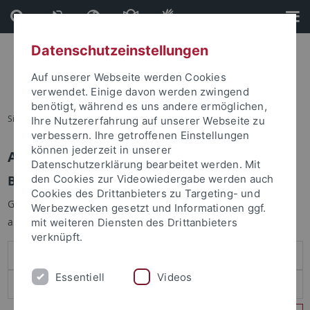
Direkt
Direkt
zum
zur
Inhalt
Fußleiste
Datenschutzeinstellungen
Auf unserer Webseite werden Cookies
verwendet. Einige davon werden zwingend
benötigt, während es uns andere ermöglichen,
Sie sind hier:
Startseite
Ihre Nutzererfahrung auf unserer Webseite zu
verbessern. Ihre getroffenen Einstellungen
können jederzeit in unserer
Anmelden
Datenschutzerklärung bearbeitet werden. Mit
Benutzeranmeldung
den Cookies zur Videowiedergabe werden auch
Cookies des Drittanbieters zu Targeting- und
Geben Sie Ihren Benutzernamen und Ihr Passwort an um sich
Werbezwecken gesetzt und Informationen ggf.
anzumelden:
mit weiteren Diensten des Drittanbieters
verknüpft.
Essentiell
Videos