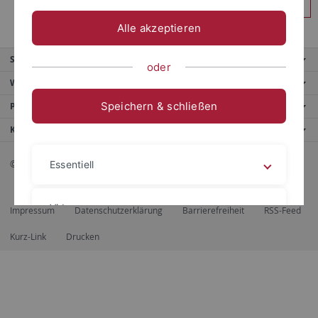
Anmelden
Alle akzeptieren
Service
oder
Weitere Angebote
Speichern & schließen
Portale
Kontaktinfo
© 2026 Eberhard Karls Universität Tübingen, Tübingen
Essentiell
Videos
Impressum
Datenschutzerklärung
Barrierefreiheit
RSS-Feed
Kurz-Link
Drucken
Impressum
Datenschutzerklärung