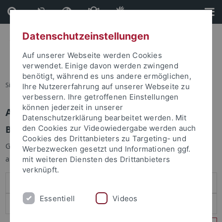
Direkt
Direkt
zum
zur
Inhalt
Fußleiste
Datenschutzeinstellungen
Auf unserer Webseite werden Cookies
verwendet. Einige davon werden zwingend
benötigt, während es uns andere ermöglichen,
Sie sind hier:
Startseite
Ihre Nutzererfahrung auf unserer Webseite zu
verbessern. Ihre getroffenen Einstellungen
können jederzeit in unserer
Anmelden
Datenschutzerklärung bearbeitet werden. Mit
Benutzeranmeldung
den Cookies zur Videowiedergabe werden auch
Cookies des Drittanbieters zu Targeting- und
Geben Sie Ihren Benutzernamen und Ihr Passwort an um sich
Werbezwecken gesetzt und Informationen ggf.
anzumelden:
mit weiteren Diensten des Drittanbieters
verknüpft.
Essentiell
Videos