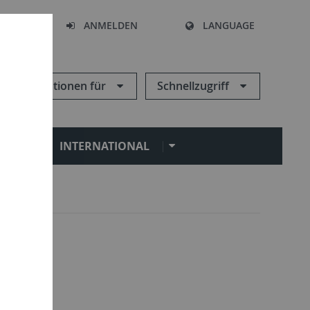
HEN
ANMELDEN
LANGUAGE
Informationen für
Schnellzugriff
N
INTERNATIONAL