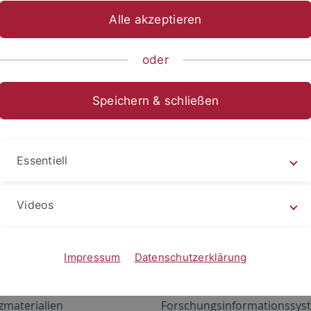
Alle akzeptieren
oder
Speichern & schließen
Essentiell
Videos
Angebote
Portale
zustand Netzwerk
ALMA
Impressum
Datenschutzerklärung
gen
Exchange Mail (OWA)
zmaterialien
Forschungsinformationssyst