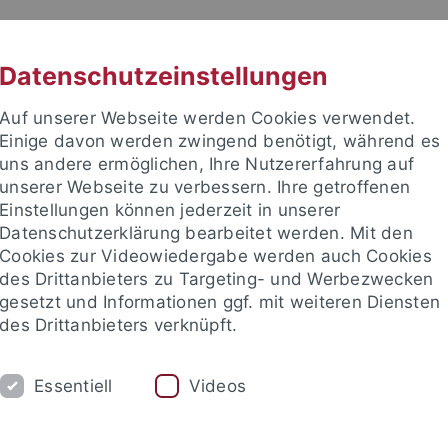
RACHE
UNI A-Z
KONTAKT
SUC
Datenschutzeinstellungen
Auf unserer Webseite werden Cookies verwendet.
Einige davon werden zwingend benötigt, während es
uns andere ermöglichen, Ihre Nutzererfahrung auf
unserer Webseite zu verbessern. Ihre getroffenen
TUDIUM
Einstellungen können jederzeit in unserer
FORSCHUNG
EINRICHTUNGE
Datenschutzerklärung bearbeitet werden. Mit den
Cookies zur Videowiedergabe werden auch Cookies
des Drittanbieters zu Targeting- und Werbezwecken
gesetzt und Informationen ggf. mit weiteren Diensten
des Drittanbieters verknüpft.
Essentiell
Videos
t an um sich anzumelden: