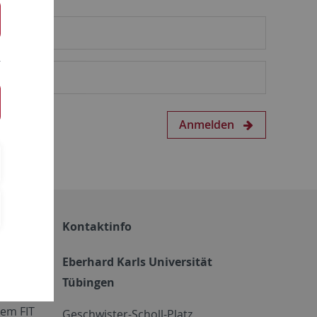
Anmelden
Kontaktinfo
Eberhard Karls Universität
Tübingen
em FIT
Geschwister-Scholl-Platz