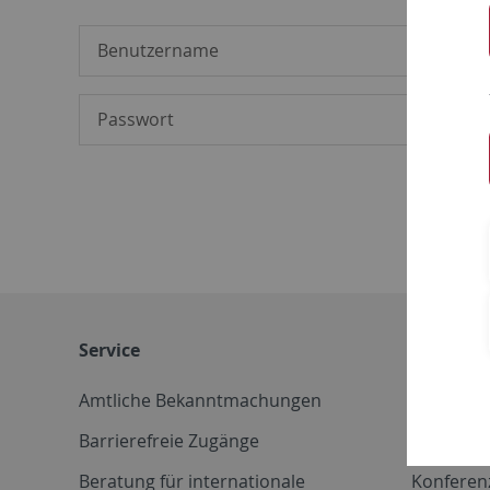
Service
Weitere 
Amtliche Bekanntmachungen
Betriebs
Barrierefreie Zugänge
CD-Vorla
Beratung für internationale
Konferen