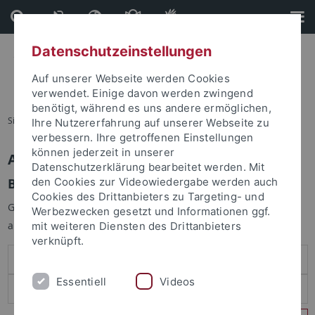
Direkt
Direkt
zum
zur
Inhalt
Fußleiste
Datenschutzeinstellungen
Auf unserer Webseite werden Cookies
verwendet. Einige davon werden zwingend
benötigt, während es uns andere ermöglichen,
Sie sind hier:
Startseite
Ihre Nutzererfahrung auf unserer Webseite zu
verbessern. Ihre getroffenen Einstellungen
können jederzeit in unserer
Anmelden
Datenschutzerklärung bearbeitet werden. Mit
Benutzeranmeldung
den Cookies zur Videowiedergabe werden auch
Cookies des Drittanbieters zu Targeting- und
Geben Sie Ihren Benutzernamen und Ihr Passwort an um sich
Werbezwecken gesetzt und Informationen ggf.
anzumelden:
mit weiteren Diensten des Drittanbieters
verknüpft.
Essentiell
Videos