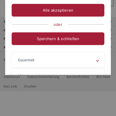
Anmelden
Alle akzeptieren
Service
oder
Weitere Angebote
Speichern & schließen
Portale
Kontaktinfo
© 2026 Eberhard Karls Universität Tübingen, Tübingen
Essentiell
Videos
Impressum
Datenschutzerklärung
Barrierefreiheit
RSS-Feed
Kurz-Link
Drucken
Impressum
Datenschutzerklärung