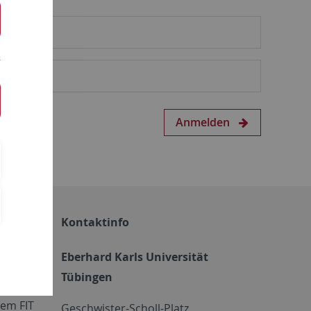
Anmelden
Kontaktinfo
Eberhard Karls Universität
Tübingen
em FIT
Geschwister-Scholl-Platz