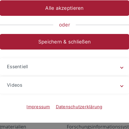
Alle akzeptieren
oder
Speichern & schließen
Essentiell
Videos
Angebote
Portale
zustand Netzwerk
ALMA
Impressum
Datenschutzerklärung
gen
Exchange Mail (OWA)
zmaterialien
Forschungsinformationssyst