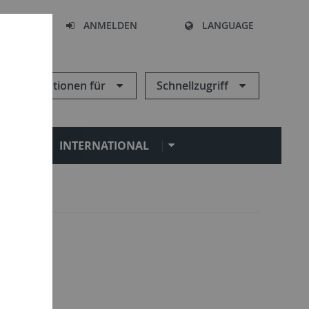
HEN
ANMELDEN
LANGUAGE
Informationen für
Schnellzugriff
N
INTERNATIONAL