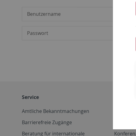
Service
Weitere 
Amtliche Bekanntmachungen
Betriebs
Barrierefreie Zugänge
CD-Vorla
Beratung für internationale
Konferen