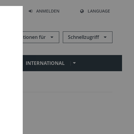
HEN
ANMELDEN
LANGUAGE
Informationen für
Schnellzugriff
N
INTERNATIONAL