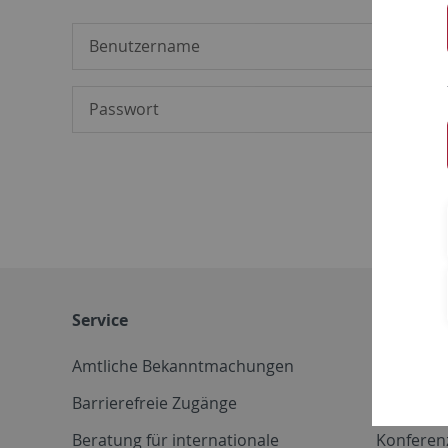
Service
Weitere 
Amtliche Bekanntmachungen
Betriebs
Barrierefreie Zugänge
CD-Vorla
Beratung für internationale
Konferen