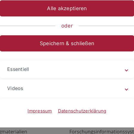
Alle akzeptieren
oder
Speichern & schließen
Essentiell
Videos
Angebote
Portale
zustand Netzwerk
ALMA
Impressum
Datenschutzerklärung
gen
Exchange Mail (OWA)
zmaterialien
Forschungsinformationssyst