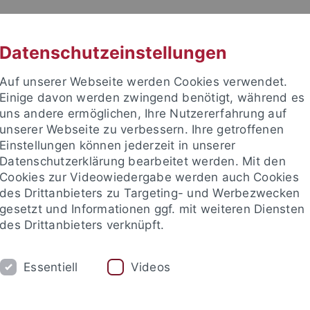
RACHE
UNI A-Z
KONTAKT
SUC
Datenschutzeinstellungen
Auf unserer Webseite werden Cookies verwendet.
Einige davon werden zwingend benötigt, während es
uns andere ermöglichen, Ihre Nutzererfahrung auf
unserer Webseite zu verbessern. Ihre getroffenen
TUDIUM
Einstellungen können jederzeit in unserer
FORSCHUNG
EINRICHTUNGE
Datenschutzerklärung bearbeitet werden. Mit den
Cookies zur Videowiedergabe werden auch Cookies
des Drittanbieters zu Targeting- und Werbezwecken
gesetzt und Informationen ggf. mit weiteren Diensten
des Drittanbieters verknüpft.
Essentiell
Videos
t an um sich anzumelden: