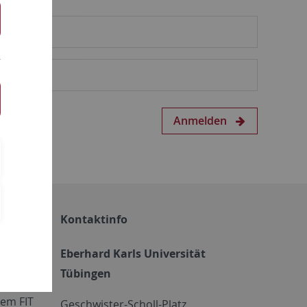
Anmelden
Kontaktinfo
Eberhard Karls Universität
Tübingen
em FIT
Geschwister-Scholl-Platz