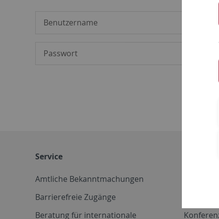
Service
Weitere 
Amtliche Bekanntmachungen
Betriebs
Barrierefreie Zugänge
CD-Vorla
Beratung für internationale
Konferen