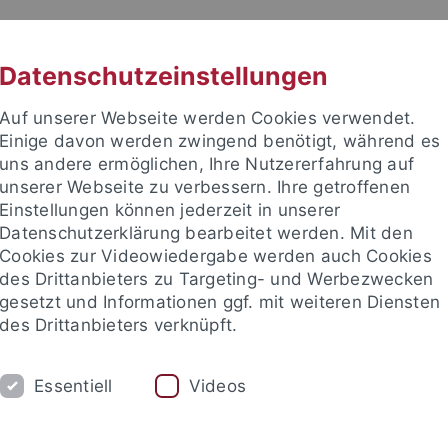
RACHE
UNI A-Z
KONTAKT
SUC
Datenschutzeinstellungen
Auf unserer Webseite werden Cookies verwendet.
Einige davon werden zwingend benötigt, während es
uns andere ermöglichen, Ihre Nutzererfahrung auf
unserer Webseite zu verbessern. Ihre getroffenen
TUDIUM
Einstellungen können jederzeit in unserer
FORSCHUNG
EINRICHTUNGE
Datenschutzerklärung bearbeitet werden. Mit den
Cookies zur Videowiedergabe werden auch Cookies
des Drittanbieters zu Targeting- und Werbezwecken
gesetzt und Informationen ggf. mit weiteren Diensten
des Drittanbieters verknüpft.
Essentiell
Videos
t an um sich anzumelden: