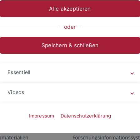
Alle akzeptieren
oder
Speichern & schließen
Essentiell
Videos
Angebote
Portale
zustand Netzwerk
ALMA
Impressum
Datenschutzerklärung
gen
Exchange Mail (OWA)
zmaterialien
Forschungsinformationssyst