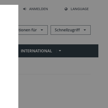
HEN
ANMELDEN
LANGUAGE
Informationen für
Schnellzugriff
N
INTERNATIONAL