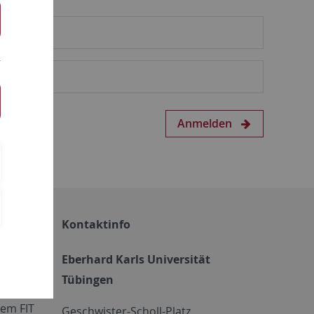
Anmelden
Kontaktinfo
Eberhard Karls Universität
Tübingen
em FIT
Geschwister-Scholl-Platz