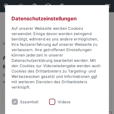
Direkt
Direkt
zum
zur
Inhalt
Fußleiste
Datenschutzeinstellungen
Auf unserer Webseite werden Cookies
verwendet. Einige davon werden zwingend
benötigt, während es uns andere ermöglichen,
Sie sind hier:
Startseite
Ihre Nutzererfahrung auf unserer Webseite zu
verbessern. Ihre getroffenen Einstellungen
können jederzeit in unserer
Anmelden
Datenschutzerklärung bearbeitet werden. Mit
Benutzeranmeldung
den Cookies zur Videowiedergabe werden auch
Cookies des Drittanbieters zu Targeting- und
Geben Sie Ihren Benutzernamen und Ihr Passwort an um sich
Werbezwecken gesetzt und Informationen ggf.
anzumelden:
mit weiteren Diensten des Drittanbieters
verknüpft.
Essentiell
Videos