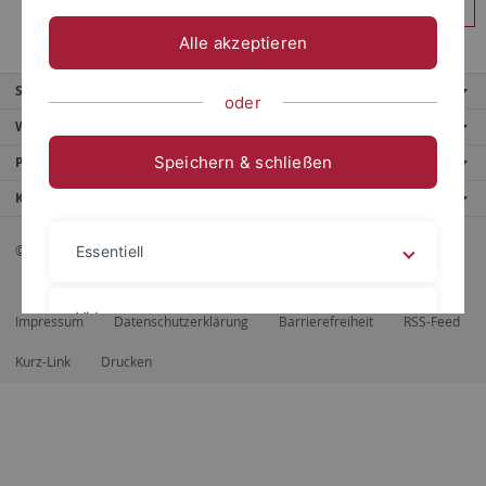
Anmelden
Alle akzeptieren
Service
oder
Weitere Angebote
Speichern & schließen
Portale
Kontaktinfo
© 2026 Eberhard Karls Universität Tübingen, Tübingen
Essentiell
Videos
Impressum
Datenschutzerklärung
Barrierefreiheit
RSS-Feed
Kurz-Link
Drucken
Impressum
Datenschutzerklärung