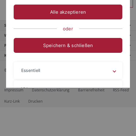
Anmelden
Alle akzeptieren
Service
oder
Weitere Angebote
Speichern & schließen
Portale
Kontaktinfo
© 2026 Eberhard Karls Universität Tübingen, Tübingen
Essentiell
Videos
Impressum
Datenschutzerklärung
Barrierefreiheit
RSS-Feed
Kurz-Link
Drucken
Impressum
Datenschutzerklärung