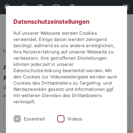
Direkt
Direkt
zum
zur
Inhalt
Fußleiste
Datenschutzeinstellungen
Auf unserer Webseite werden Cookies
verwendet. Einige davon werden zwingend
benötigt, während es uns andere ermöglichen,
Sie sind hier:
Startseite
Ihre Nutzererfahrung auf unserer Webseite zu
verbessern. Ihre getroffenen Einstellungen
können jederzeit in unserer
Anmelden
Datenschutzerklärung bearbeitet werden. Mit
Benutzeranmeldung
den Cookies zur Videowiedergabe werden auch
Cookies des Drittanbieters zu Targeting- und
Geben Sie Ihren Benutzernamen und Ihr Passwort an um sich
Werbezwecken gesetzt und Informationen ggf.
anzumelden:
mit weiteren Diensten des Drittanbieters
verknüpft.
Essentiell
Videos