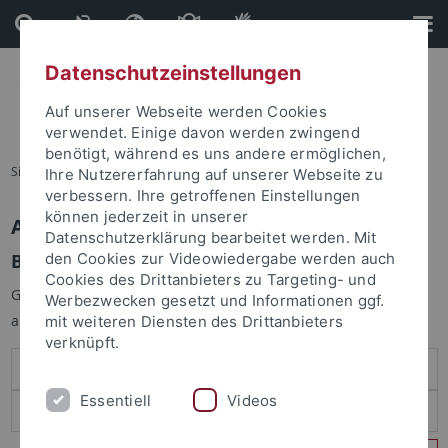
Direkt
Direkt
zum
zur
Inhalt
Fußleiste
Datenschutzeinstellungen
Auf unserer Webseite werden Cookies
verwendet. Einige davon werden zwingend
benötigt, während es uns andere ermöglichen,
Sie sind hier:
Startseite
Ihre Nutzererfahrung auf unserer Webseite zu
verbessern. Ihre getroffenen Einstellungen
können jederzeit in unserer
Anmelden
Datenschutzerklärung bearbeitet werden. Mit
Benutzeranmeldung
den Cookies zur Videowiedergabe werden auch
Cookies des Drittanbieters zu Targeting- und
Geben Sie Ihren Benutzernamen und Ihr Passwort an um sich
Werbezwecken gesetzt und Informationen ggf.
anzumelden:
mit weiteren Diensten des Drittanbieters
verknüpft.
Essentiell
Videos