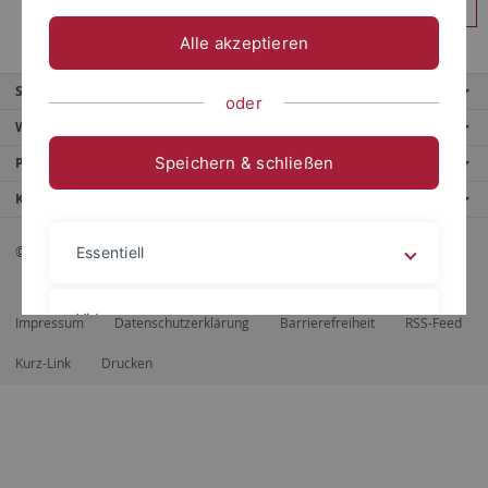
Anmelden
Alle akzeptieren
Service
oder
Weitere Angebote
Speichern & schließen
Portale
Kontaktinfo
© 2026 Eberhard Karls Universität Tübingen, Tübingen
Essentiell
Videos
Impressum
Datenschutzerklärung
Barrierefreiheit
RSS-Feed
Kurz-Link
Drucken
Impressum
Datenschutzerklärung