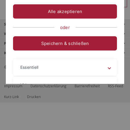
Anmelden
Alle akzeptieren
Service
oder
Weitere Angebote
Speichern & schließen
Portale
Kontaktinfo
© 2026 Eberhard Karls Universität Tübingen, Tübingen
Essentiell
Videos
Impressum
Datenschutzerklärung
Barrierefreiheit
RSS-Feed
Kurz-Link
Drucken
Impressum
Datenschutzerklärung