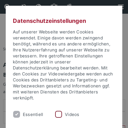
Direkt
Direkt
zum
zur
Inhalt
Fußleiste
Datenschutzeinstellungen
Auf unserer Webseite werden Cookies
verwendet. Einige davon werden zwingend
benötigt, während es uns andere ermöglichen,
Sie sind hier:
Startseite
Ihre Nutzererfahrung auf unserer Webseite zu
verbessern. Ihre getroffenen Einstellungen
können jederzeit in unserer
Anmelden
Datenschutzerklärung bearbeitet werden. Mit
Benutzeranmeldung
den Cookies zur Videowiedergabe werden auch
Cookies des Drittanbieters zu Targeting- und
Geben Sie Ihren Benutzernamen und Ihr Passwort an um sich
Werbezwecken gesetzt und Informationen ggf.
anzumelden:
mit weiteren Diensten des Drittanbieters
verknüpft.
Essentiell
Videos