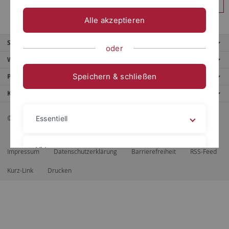
Anmelden
Alle akzeptieren
Service
oder
Weitere Angebote
Speichern & schließen
Portale
Kontaktinfo
© 2026 Eberhard Karls Universität Tübingen, Tübingen
Essentiell
Videos
Impressum
Datenschutzerklärung
Barrierefreiheit
RSS-Feed
Kurz-Link
Drucken
Impressum
Datenschutzerklärung