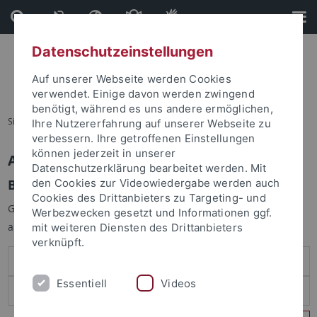
Direkt
Direkt
zum
zur
Inhalt
Fußleiste
Datenschutzeinstellungen
Auf unserer Webseite werden Cookies
verwendet. Einige davon werden zwingend
benötigt, während es uns andere ermöglichen,
Sie sind hier:
Startseite
Ihre Nutzererfahrung auf unserer Webseite zu
verbessern. Ihre getroffenen Einstellungen
können jederzeit in unserer
Anmelden
Datenschutzerklärung bearbeitet werden. Mit
Benutzeranmeldung
den Cookies zur Videowiedergabe werden auch
Cookies des Drittanbieters zu Targeting- und
Geben Sie Ihren Benutzernamen und Ihr Passwort an um sich
Werbezwecken gesetzt und Informationen ggf.
anzumelden:
mit weiteren Diensten des Drittanbieters
verknüpft.
Essentiell
Videos