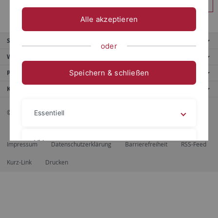
Anmelden
Alle akzeptieren
Service
oder
Weitere Angebote
Speichern & schließen
Portale
Kontaktinfo
© 2026 Eberhard Karls Universität Tübingen, Tübingen
Essentiell
Videos
Impressum
Datenschutzerklärung
Barrierefreiheit
RSS-Feed
Kurz-Link
Drucken
Impressum
Datenschutzerklärung