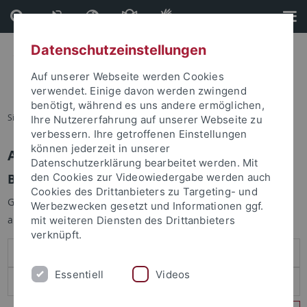
Direkt
Direkt
zum
zur
Inhalt
Fußleiste
Datenschutzeinstellungen
Auf unserer Webseite werden Cookies
verwendet. Einige davon werden zwingend
benötigt, während es uns andere ermöglichen,
Sie sind hier:
Startseite
Ihre Nutzererfahrung auf unserer Webseite zu
verbessern. Ihre getroffenen Einstellungen
können jederzeit in unserer
Anmelden
Datenschutzerklärung bearbeitet werden. Mit
Benutzeranmeldung
den Cookies zur Videowiedergabe werden auch
Cookies des Drittanbieters zu Targeting- und
Geben Sie Ihren Benutzernamen und Ihr Passwort an um sich
Werbezwecken gesetzt und Informationen ggf.
anzumelden:
mit weiteren Diensten des Drittanbieters
verknüpft.
Essentiell
Videos