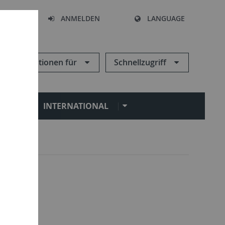
HEN
ANMELDEN
LANGUAGE
Informationen für
Schnellzugriff
N
INTERNATIONAL