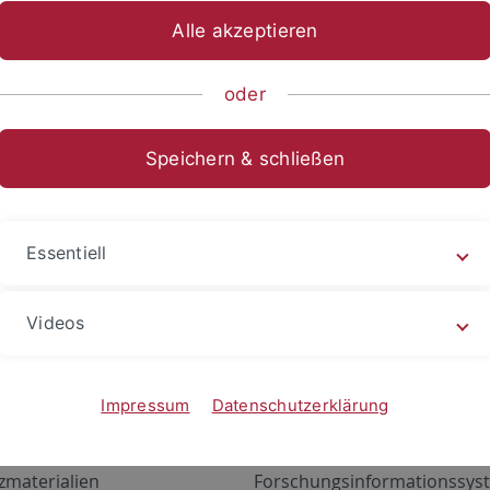
Alle akzeptieren
oder
Speichern & schließen
Essentiell
Videos
Angebote
Portale
zustand Netzwerk
ALMA
Impressum
Datenschutzerklärung
gen
Exchange Mail (OWA)
zmaterialien
Forschungsinformationssyst