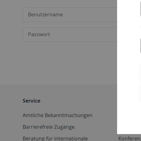
Service
Weitere 
Amtliche Bekanntmachungen
Betriebs
Barrierefreie Zugänge
CD-Vorla
Beratung für internationale
Konferen