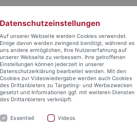
RACHE
UNI A-Z
KONTAKT
SUC
Datenschutzeinstellungen
Auf unserer Webseite werden Cookies verwendet.
Einige davon werden zwingend benötigt, während es
uns andere ermöglichen, Ihre Nutzererfahrung auf
unserer Webseite zu verbessern. Ihre getroffenen
TUDIUM
Einstellungen können jederzeit in unserer
FORSCHUNG
EINRICHTUNGE
Datenschutzerklärung bearbeitet werden. Mit den
Cookies zur Videowiedergabe werden auch Cookies
des Drittanbieters zu Targeting- und Werbezwecken
gesetzt und Informationen ggf. mit weiteren Diensten
des Drittanbieters verknüpft.
Essentiell
Videos
t an um sich anzumelden: