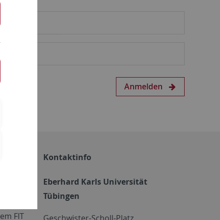
Anmelden
Kontaktinfo
Eberhard Karls Universität
Tübingen
em FIT
Geschwister-Scholl-Platz