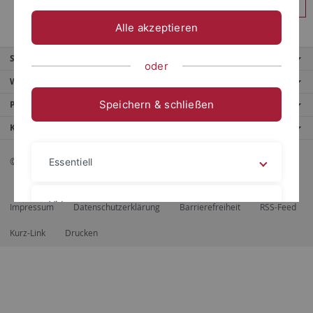
Anmelden
Alle akzeptieren
Service
oder
Weitere Angebote
Speichern & schließen
Portale
Kontaktinfo
© 2026 Eberhard Karls Universität Tübingen, Tübingen
Essentiell
Videos
Impressum
Datenschutzerklärung
Barrierefreiheit
RSS-Feed
Kurz-Link
Drucken
Impressum
Datenschutzerklärung