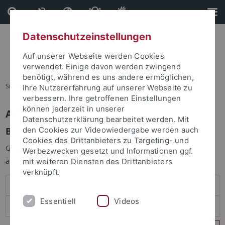
Direkt
Direkt
zum
zur
Inhalt
Fußleiste
Datenschutzeinstellungen
Auf unserer Webseite werden Cookies
verwendet. Einige davon werden zwingend
benötigt, während es uns andere ermöglichen,
Sie sind hier:
Startseite
Ihre Nutzererfahrung auf unserer Webseite zu
verbessern. Ihre getroffenen Einstellungen
können jederzeit in unserer
Anmelden
Datenschutzerklärung bearbeitet werden. Mit
Benutzeranmeldung
den Cookies zur Videowiedergabe werden auch
Cookies des Drittanbieters zu Targeting- und
Geben Sie Ihren Benutzernamen und Ihr Passwort an um sich
Werbezwecken gesetzt und Informationen ggf.
anzumelden:
mit weiteren Diensten des Drittanbieters
verknüpft.
Essentiell
Videos